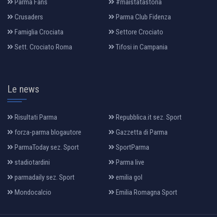
Parma Fans
#maistatastoria
Crusaders
Parma Club Fidenza
Famiglia Crociata
Settore Crociato
Sett. Crociato Roma
Tifosi in Campania
Le news
Risultati Parma
Repubblica.it sez. Sport
forza-parma blogautore
Gazzetta di Parma
ParmaToday sez. Sport
SportParma
stadiotardini
Parma live
parmadaily sez. Sport
emilia gol
Mondocalcio
Emilia Romagna Sport