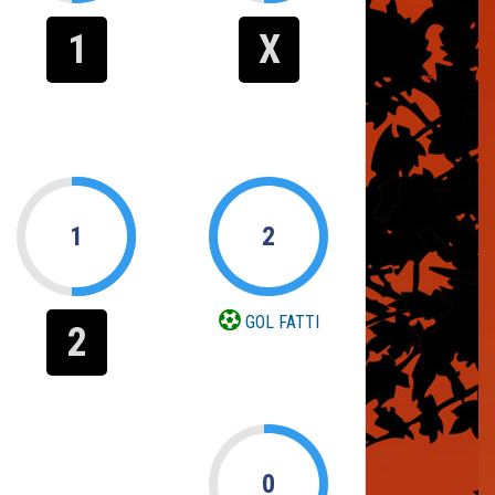
1
X
1
2
GOL FATTI
2
0