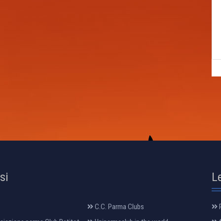
osi
L
C.C. Parma Clubs
R