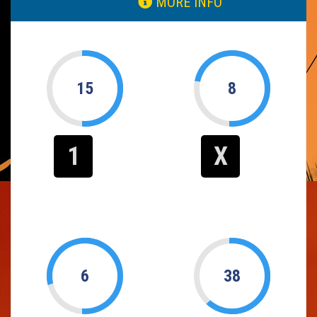
MORE INFO
15
8
1
X
6
38