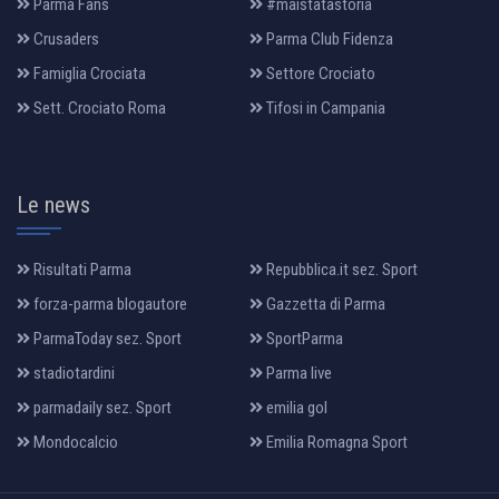
Parma Fans
#maistatastoria
Crusaders
Parma Club Fidenza
Famiglia Crociata
Settore Crociato
Sett. Crociato Roma
Tifosi in Campania
Le news
Risultati Parma
Repubblica.it sez. Sport
forza-parma blogautore
Gazzetta di Parma
ParmaToday sez. Sport
SportParma
stadiotardini
Parma live
parmadaily sez. Sport
emilia gol
Mondocalcio
Emilia Romagna Sport