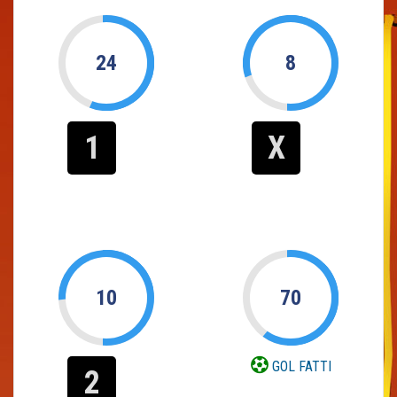
24
8
1
X
10
70
GOL FATTI
2