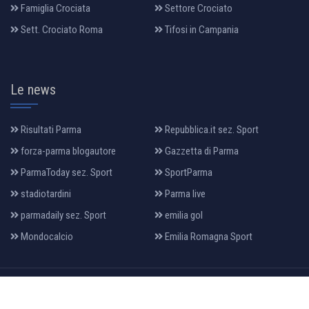
Famiglia Crociata
Settore Crociato
Sett. Crociato Roma
Tifosi in Campania
Le news
Risultati Parma
Repubblica.it sez. Sport
forza-parma blogautore
Gazzetta di Parma
ParmaToday sez. Sport
SportParma
stadiotardini
Parma live
parmadaily sez. Sport
emilia gol
Mondocalcio
Emilia Romagna Sport
All Rights Reserved 2022, Design & Developed By:
makia
.it
HOME
PRIVACY
LA MAGLIA
DATI SOCIETARI