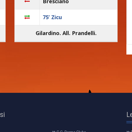
Bresciano
75’ Zicu
Gilardino. All. Prandelli.
osi
L