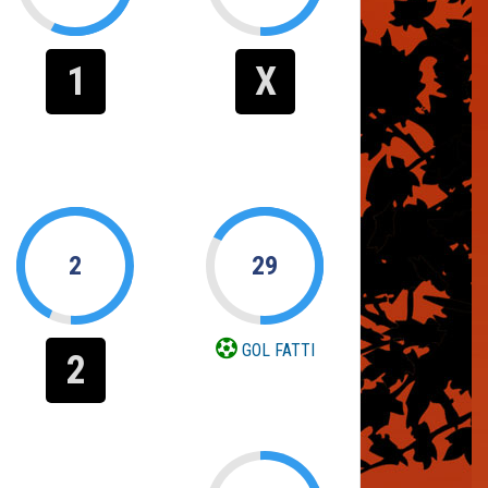
1
X
2
29
GOL FATTI
2