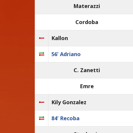
Materazzi
Cordoba
Kallon
56’ Adriano
C. Zanetti
Emre
Kily Gonzalez
84’ Recoba