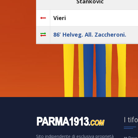
Stankovic
Vieri
86’ Helveg. All. Zaccheroni.
I tif
Sito indipendente di esclusiva proprietà