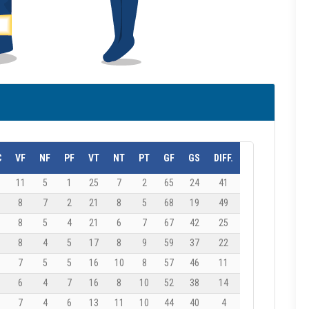
C
VF
NF
PF
VT
NT
PT
GF
GS
DIFF.
11
5
1
25
7
2
65
24
41
8
7
2
21
8
5
68
19
49
8
5
4
21
6
7
67
42
25
8
4
5
17
8
9
59
37
22
7
5
5
16
10
8
57
46
11
6
4
7
16
8
10
52
38
14
7
4
6
13
11
10
44
40
4