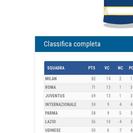
Classifica completa
SQUADRA
PTS
VC
NC
P
MILAN
82
14
2
1
ROMA
71
13
1
3
JUVENTUS
69
13
1
3
INTERNAZIONALE
59
9
4
4
PARMA
58
9
5
3
LAZIO
56
10
4
3
UDINESE
50
6
7
4