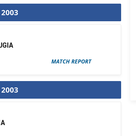
e 2003
UGIA
MATCH REPORT
e 2003
MA