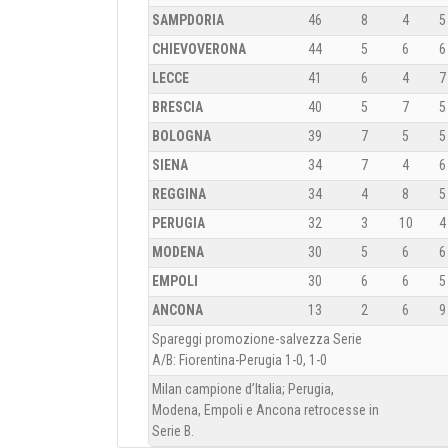
SAMPDORIA
46
8
4
5
CHIEVOVERONA
44
5
6
6
LECCE
41
6
4
7
BRESCIA
40
5
7
5
BOLOGNA
39
7
5
5
SIENA
34
7
4
6
REGGINA
34
4
8
5
PERUGIA
32
3
10
4
MODENA
30
5
6
6
EMPOLI
30
6
6
5
ANCONA
13
2
6
9
Spareggi promozione-salvezza Serie
A/B: Fiorentina-Perugia 1-0, 1-0
Milan campione d’Italia; Perugia,
Modena, Empoli e Ancona retrocesse in
Serie B.