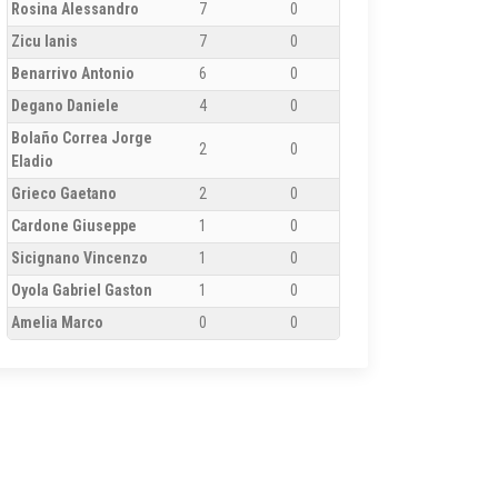
Rosina Alessandro
7
0
Zicu Ianis
7
0
Benarrivo Antonio
6
0
Degano Daniele
4
0
Bolaño Correa Jorge
2
0
Eladio
Grieco Gaetano
2
0
Cardone Giuseppe
1
0
Sicignano Vincenzo
1
0
Oyola Gabriel Gaston
1
0
Amelia Marco
0
0