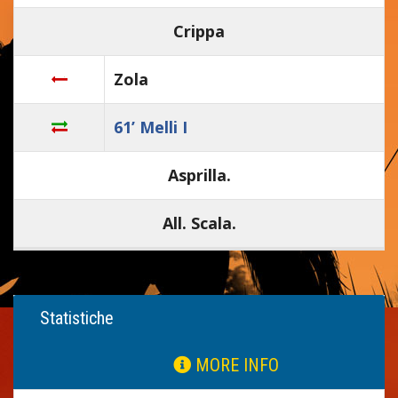
Crippa
Zola
61’ Melli I
Asprilla.
All. Scala.
Statistiche
MORE INFO