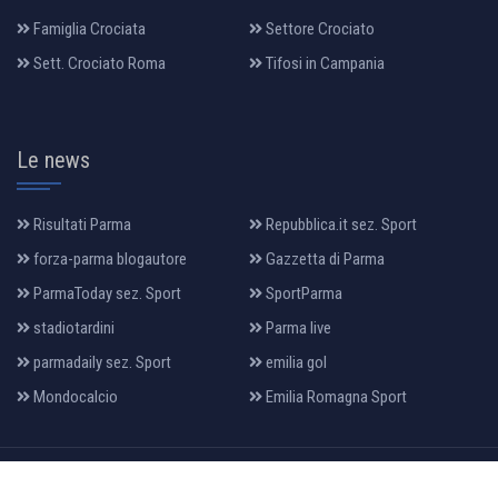
Famiglia Crociata
Settore Crociato
Sett. Crociato Roma
Tifosi in Campania
Le news
Risultati Parma
Repubblica.it sez. Sport
forza-parma blogautore
Gazzetta di Parma
ParmaToday sez. Sport
SportParma
stadiotardini
Parma live
parmadaily sez. Sport
emilia gol
Mondocalcio
Emilia Romagna Sport
All Rights Reserved 2022, Design & Developed By:
makia
.it