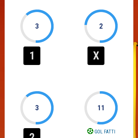
3
2
1
X
3
11
GOL FATTI
2