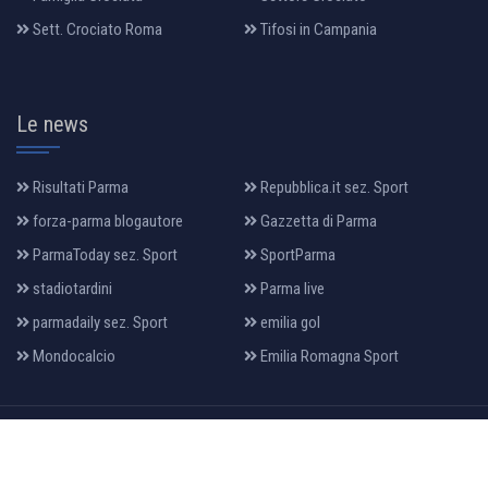
Sett. Crociato Roma
Tifosi in Campania
Le news
Risultati Parma
Repubblica.it sez. Sport
forza-parma blogautore
Gazzetta di Parma
ParmaToday sez. Sport
SportParma
stadiotardini
Parma live
parmadaily sez. Sport
emilia gol
Mondocalcio
Emilia Romagna Sport
All Rights Reserved 2022, Design & Developed By:
makia
.it
HOME
PRIVACY
LA MAGLIA
DATI SOCIETARI