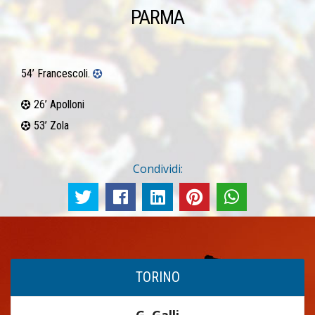
PARMA
54’ Francescoli.
26’ Apolloni
53’ Zola
Condividi:
TORINO
G. Galli