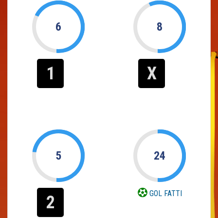
6
8
1
X
5
24
GOL FATTI
2