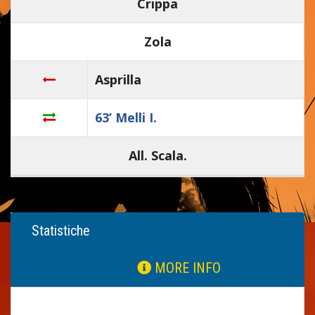
Crippa
Zola
Asprilla
63’ Melli I.
All. Scala.
Statistiche
MORE INFO