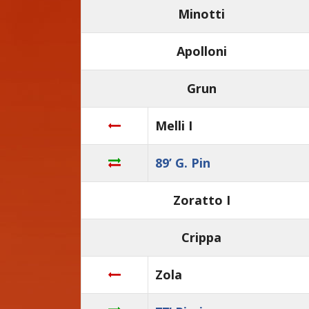
Minotti
Apolloni
Grun
Melli I
89’ G. Pin
Zoratto I
Crippa
Zola