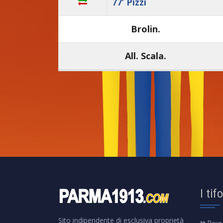
77’ Pizzi
Brolin.
All. Scala.
I tif
Sito indipendente di esclusiva proprietà