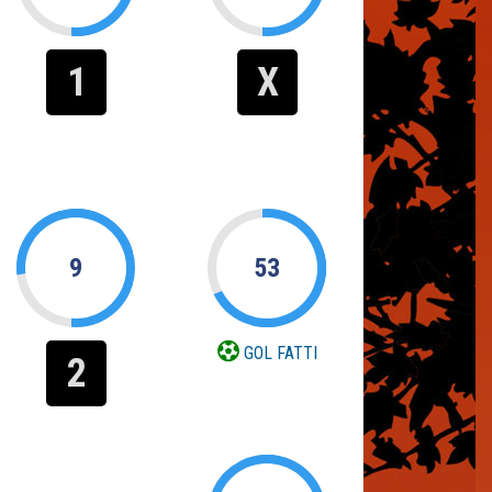
1
X
9
53
GOL FATTI
2