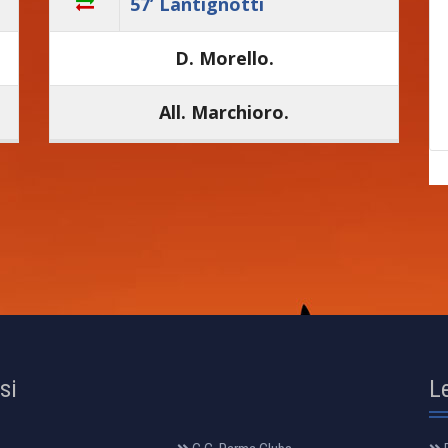
57’ Lantignotti
D. Morello.
All. Marchioro.
osi
L