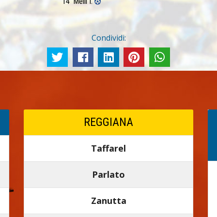
14’ Melli I.
Condividi:
REGGIANA
Taffarel
Parlato
Zanutta