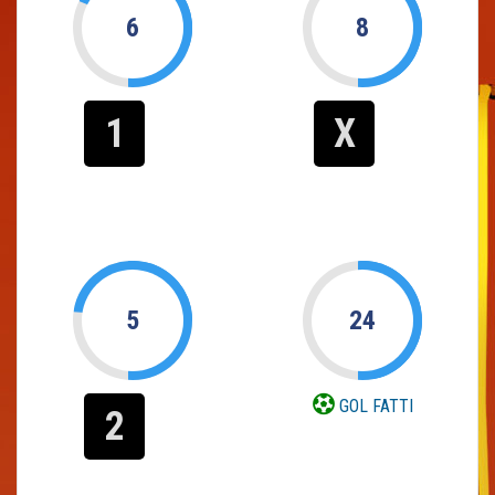
6
8
1
X
5
24
GOL FATTI
2