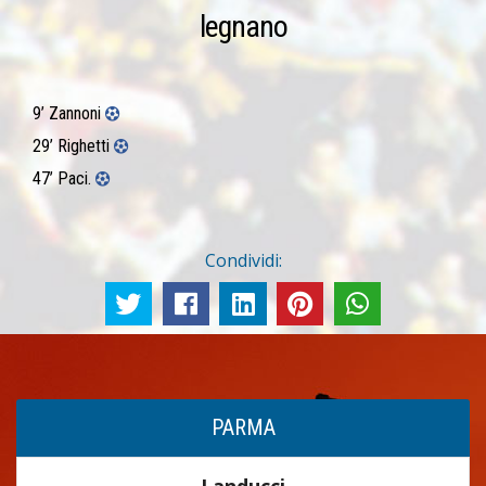
legnano
9’ Zannoni
29’ Righetti
47’ Paci.
Condividi:
PARMA
Landucci