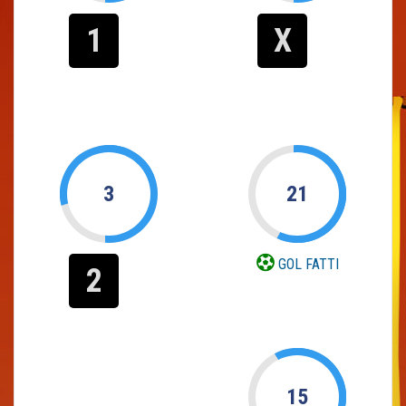
1
X
3
21
GOL FATTI
2
15