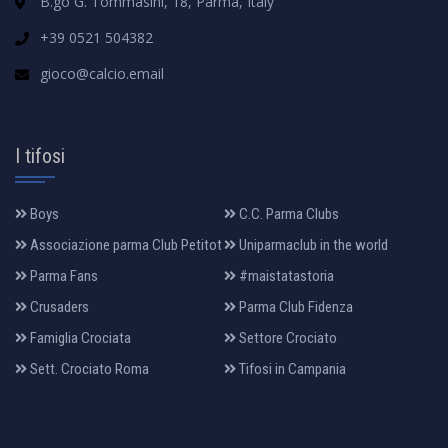
B.go G. Tommasini, 18, Parma, Italy
+39 0521 504382
gioco@calcio.email
I tifosi
Boys
C.C. Parma Clubs
Associazione parma Club Petitot
Uniparmaclub in the world
Parma Fans
#maistatastoria
Crusaders
Parma Club Fidenza
Famiglia Crociata
Settore Crociato
Sett. Crociato Roma
Tifosi in Campania