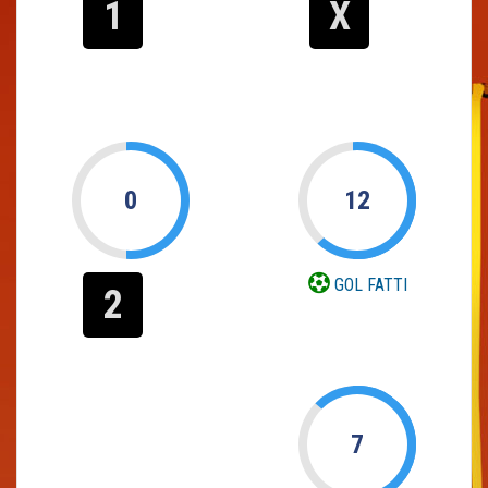
1
X
0
12
GOL FATTI
2
7