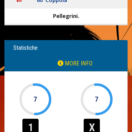
Pellegrini.
Statistiche
MORE INFO
7
7
1
X