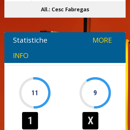
All.: Cesc Fabregas
Statistiche
MORE
INFO
11
9
1
X