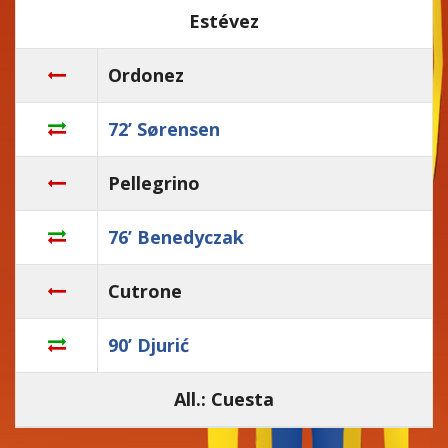
Estévez
Ordonez
72’ Sørensen
Pellegrino
76’ Benedyczak
Cutrone
90’ Djurić
All.: Cuesta