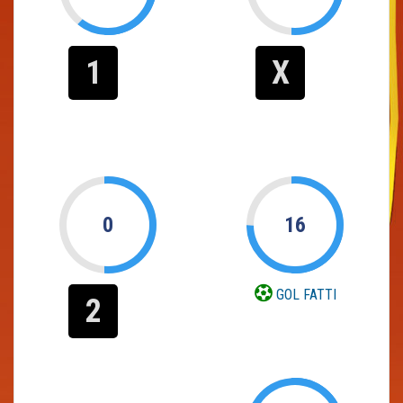
1
X
0
16
GOL FATTI
2