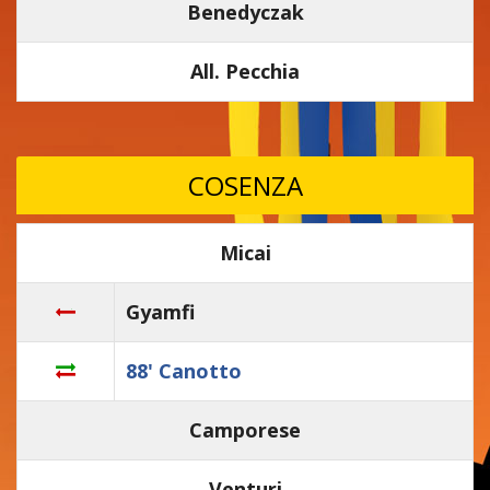
Benedyczak
All. Pecchia
COSENZA
Micai
Gyamfi
88' Canotto
Camporese
Venturi