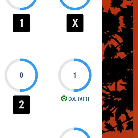
1
X
0
1
GOL FATTI
2