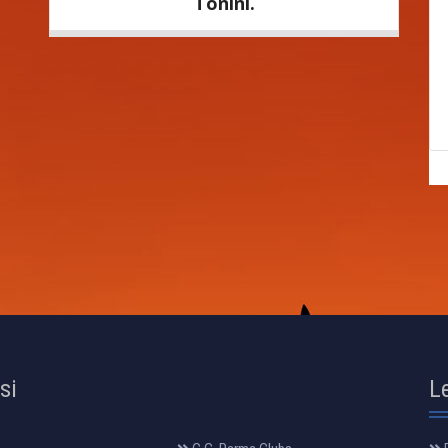
Tonini.
osi
L