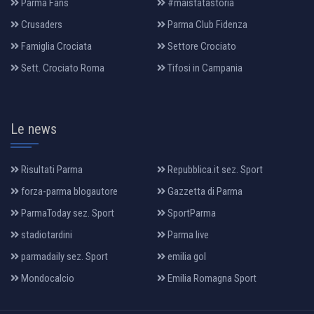
Parma Fans
#maistatastoria
Crusaders
Parma Club Fidenza
Famiglia Crociata
Settore Crociato
Sett. Crociato Roma
Tifosi in Campania
Le news
Risultati Parma
Repubblica.it sez. Sport
forza-parma blogautore
Gazzetta di Parma
ParmaToday sez. Sport
SportParma
stadiotardini
Parma live
parmadaily sez. Sport
emilia gol
Mondocalcio
Emilia Romagna Sport