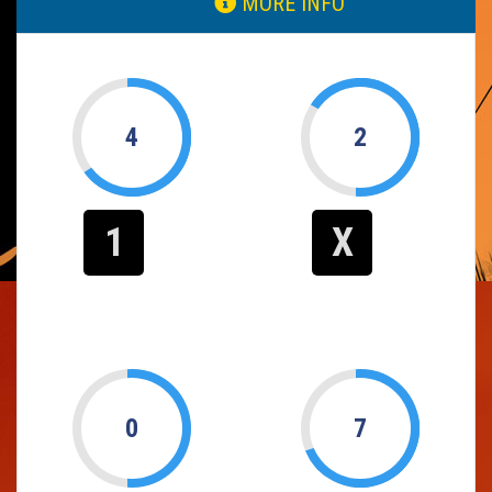
MORE INFO
4
2
1
X
0
7