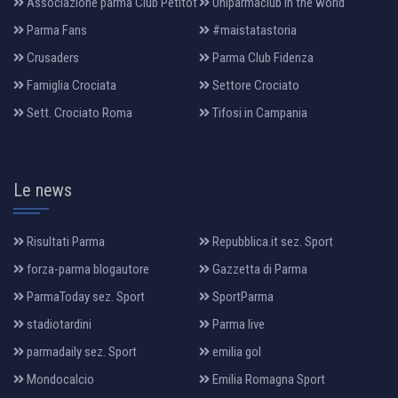
Associazione parma Club Petitot
Uniparmaclub in the world
Parma Fans
#maistatastoria
Crusaders
Parma Club Fidenza
Famiglia Crociata
Settore Crociato
Sett. Crociato Roma
Tifosi in Campania
Le news
Risultati Parma
Repubblica.it sez. Sport
forza-parma blogautore
Gazzetta di Parma
ParmaToday sez. Sport
SportParma
stadiotardini
Parma live
parmadaily sez. Sport
emilia gol
Mondocalcio
Emilia Romagna Sport