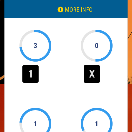
MORE INFO
3
0
1
X
1
1