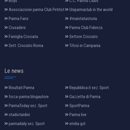
Boys
C.C. Parma Clubs
Associazione parma Club Petitot
Uniparmaclub in the world
Parma Fans
#maistatastoria
Crusaders
Parma Club Fidenza
Famiglia Crociata
Settore Crociato
Sett. Crociato Roma
Tifosi in Campania
Le news
Risultati Parma
Repubblica.it sez. Sport
forza-parma blogautore
Gazzetta di Parma
ParmaToday sez. Sport
SportParma
stadiotardini
Parma live
parmadaily sez. Sport
emilia gol