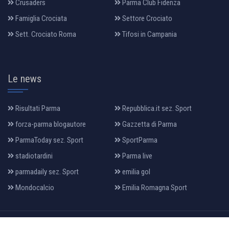
Crusaders
Parma Club Fidenza
Famiglia Crociata
Settore Crociato
Sett. Crociato Roma
Tifosi in Campania
Le news
Risultati Parma
Repubblica.it sez. Sport
forza-parma blogautore
Gazzetta di Parma
ParmaToday sez. Sport
SportParma
stadiotardini
Parma live
parmadaily sez. Sport
emilia gol
Mondocalcio
Emilia Romagna Sport
All Rights Reserved 2022, Design & Developed By:
makia
.it