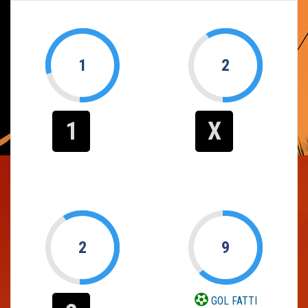
1
2
1
X
2
9
GOL FATTI