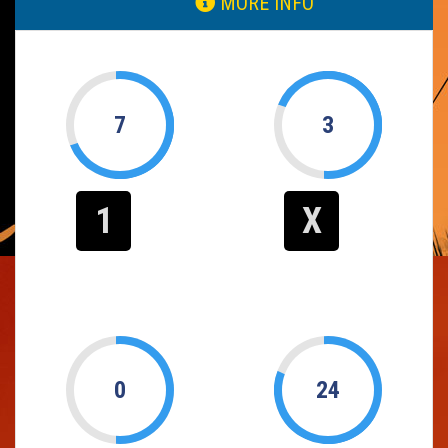
MORE INFO
7
3
1
X
0
24