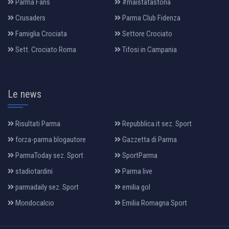
Parma Fans
#maistatastoria
Crusaders
Parma Club Fidenza
Famiglia Crociata
Settore Crociato
Sett. Crociato Roma
Tifosi in Campania
Le news
Risultati Parma
Repubblica.it sez. Sport
forza-parma blogautore
Gazzetta di Parma
ParmaToday sez. Sport
SportParma
stadiotardini
Parma live
parmadaily sez. Sport
emilia gol
Mondocalcio
Emilia Romagna Sport