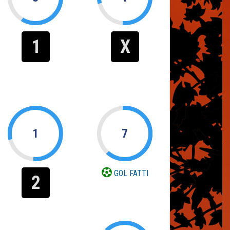
1
X
1
7
GOL FATTI
2