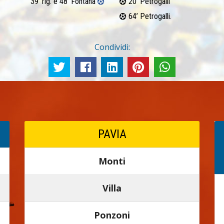
39’ rig. e 48’ Fontana
20’ Petrogalli
64’ Petrogalli.
Condividi:
PAVIA
Monti
Villa
Ponzoni