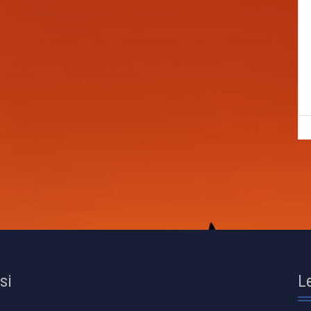
osi
L