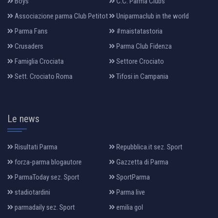
Boys
C.C. Parma Clubs
Associazione parma Club Petitot
Uniparmaclub in the world
Parma Fans
#maistatastoria
Crusaders
Parma Club Fidenza
Famiglia Crociata
Settore Crociato
Sett. Crociato Roma
Tifosi in Campania
Le news
Risultati Parma
Repubblica.it sez. Sport
forza-parma blogautore
Gazzetta di Parma
ParmaToday sez. Sport
SportParma
stadiotardini
Parma live
parmadaily sez. Sport
emilia gol