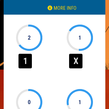
MORE INFO
2
1
1
X
0
1