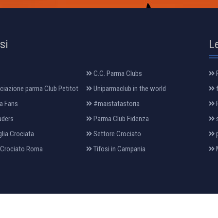
osi
L
C.C. Parma Clubs
R
iazione parma Club Petitot
Uniparmaclub in the world
f
a Fans
#maistatastoria
P
aders
Parma Club Fidenza
s
lia Crociata
Settore Crociato
p
 Crociato Roma
Tifosi in Campania