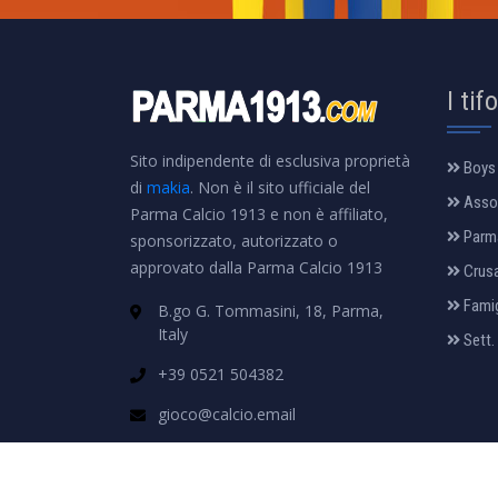
I tif
Sito indipendente di esclusiva proprietà
Boys
di
makia
. Non è il sito ufficiale del
Assoc
Parma Calcio 1913 e non è affiliato,
Parm
sponsorizzato, autorizzato o
approvato dalla Parma Calcio 1913
Crus
Famig
B.go G. Tommasini, 18, Parma,
Italy
Sett.
+39 0521 504382
gioco@calcio.email