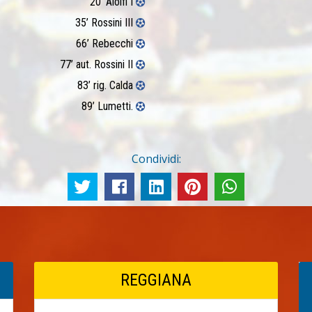
20’ Aiolfi I
35’ Rossini III
66’ Rebecchi
77’ aut. Rossini II
83’ rig. Calda
89’ Lumetti.
Condividi:
REGGIANA