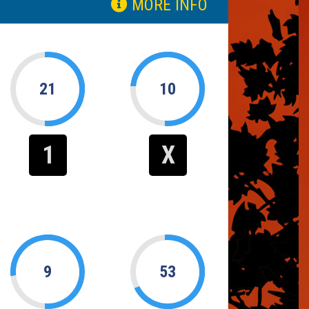
MORE INFO
21
10
1
X
9
53