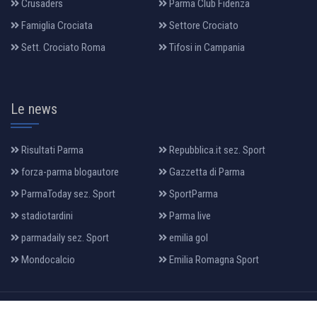
Crusaders
Parma Club Fidenza
Famiglia Crociata
Settore Crociato
Sett. Crociato Roma
Tifosi in Campania
Le news
Risultati Parma
Repubblica.it sez. Sport
forza-parma blogautore
Gazzetta di Parma
ParmaToday sez. Sport
SportParma
stadiotardini
Parma live
parmadaily sez. Sport
emilia gol
Mondocalcio
Emilia Romagna Sport
All Rights Reserved 2022, Design & Developed By:
makia
.it