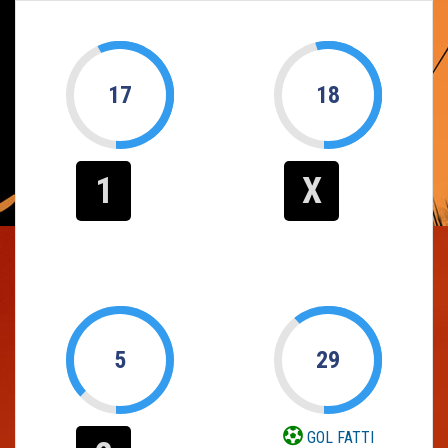
17
18
1
X
5
29
GOL FATTI