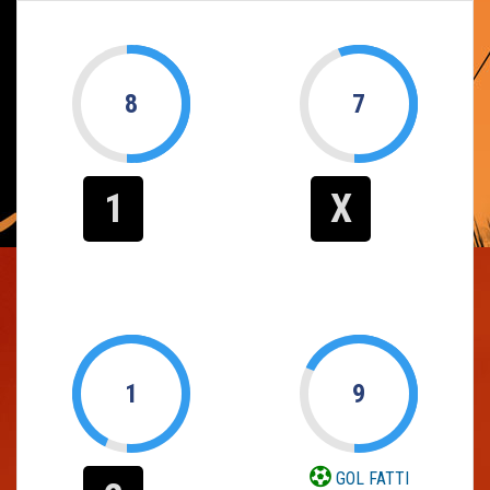
8
7
1
X
1
9
GOL FATTI