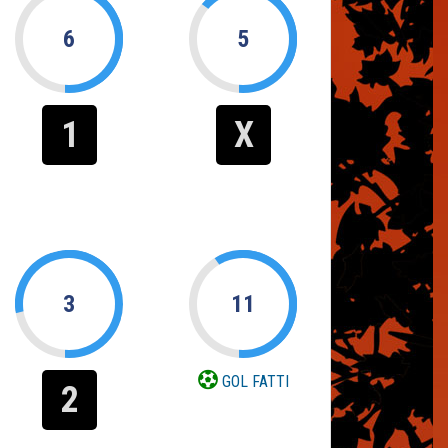
6
5
1
X
3
11
GOL FATTI
2