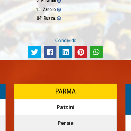
2’ Burattini
15’ Zanollo
84’ Ruzza.
Condividi:
PARMA
Pattini
Persia