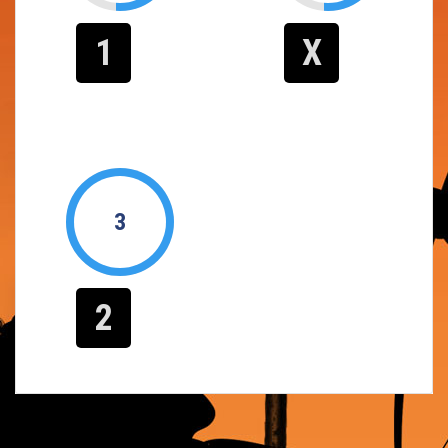
1
X
3
2