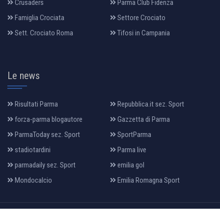
Crusaders
Parma Club Fidenza
Famiglia Crociata
Settore Crociato
Sett. Crociato Roma
Tifosi in Campania
Le news
Risultati Parma
Repubblica.it sez. Sport
forza-parma blogautore
Gazzetta di Parma
ParmaToday sez. Sport
SportParma
stadiotardini
Parma live
parmadaily sez. Sport
emilia gol
Mondocalcio
Emilia Romagna Sport
All Rights Reserved 2022, Design & Developed By:
makia
.it