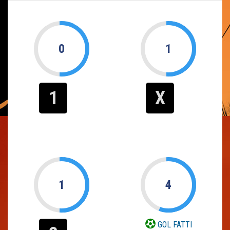
0
1
1
X
1
4
GOL FATTI