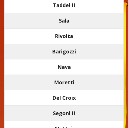
Taddei II
Sala
Rivolta
Barigozzi
Nava
Moretti
Del Croix
Segoni II