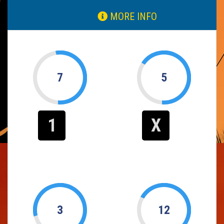
MORE INFO
7
5
1
X
3
12