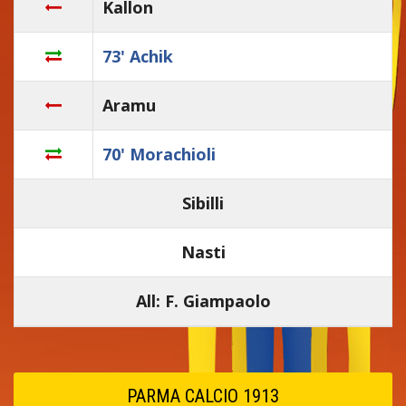
Kallon
73' Achik
Aramu
70' Morachioli
Sibilli
Nasti
All: F. Giampaolo
PARMA CALCIO 1913