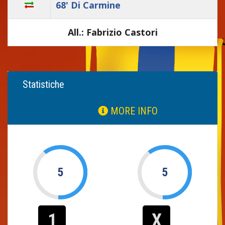
68' Di Carmine
All.: Fabrizio Castori
Statistiche
MORE INFO
5
5
1
X