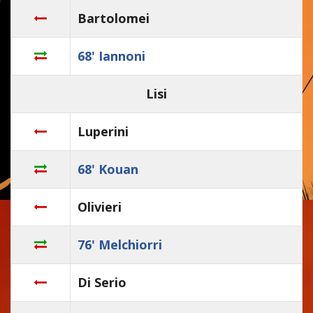
Bartolomei
68' Iannoni
Lisi
Luperini
68' Kouan
Olivieri
76' Melchiorri
Di Serio