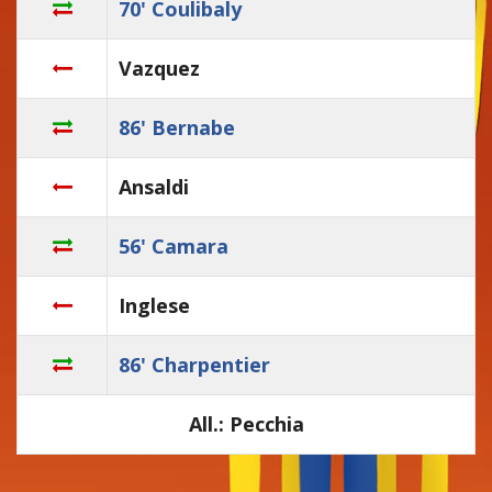
70' Coulibaly
Vazquez
86' Bernabe
Ansaldi
56' Camara
Inglese
86' Charpentier
All.: Pecchia