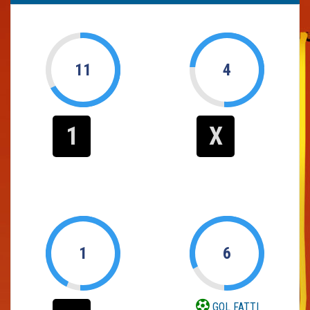
11
4
1
X
1
6
GOL FATTI