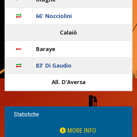
66' Nocciolini
Calaiò
Baraye
83' Di Gaudio
All. D’Aversa
Statistiche
MORE INFO