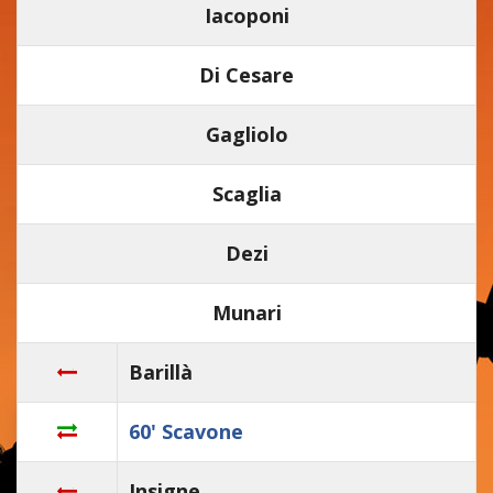
Iacoponi
Di Cesare
Gagliolo
Scaglia
Dezi
Munari
Barillà
60' Scavone
Insigne