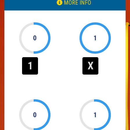
MORE INFO
0
1
1
X
0
1