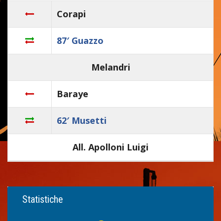
Corapi
87′ Guazzo
Melandri
Baraye
62′ Musetti
All. Apolloni Luigi
Statistiche