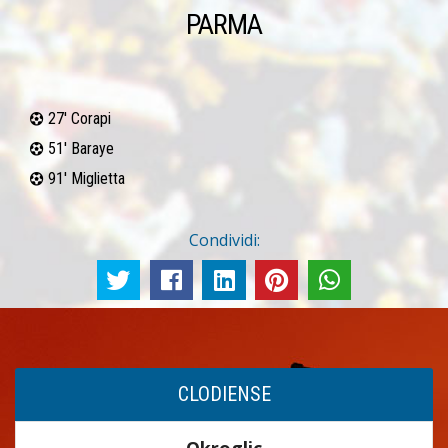
PARMA
27' Corapi
51' Baraye
91' Miglietta
Condividi:
CLODIENSE
Okroglic