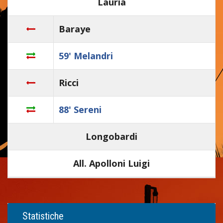
Lauria
Baraye
59' Melandri
Ricci
88' Sereni
Longobardi
All. Apolloni Luigi
Statistiche