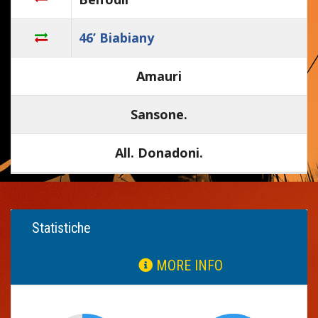
46’ Biabiany
Amauri
Sansone.
All. Donadoni.
Statistiche
MORE INFO