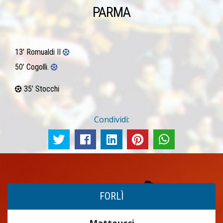
PARMA
13’ Romualdi II
50’ Cogolli.
35’ Stocchi
Condividi:
FORLÌ
Matteucci