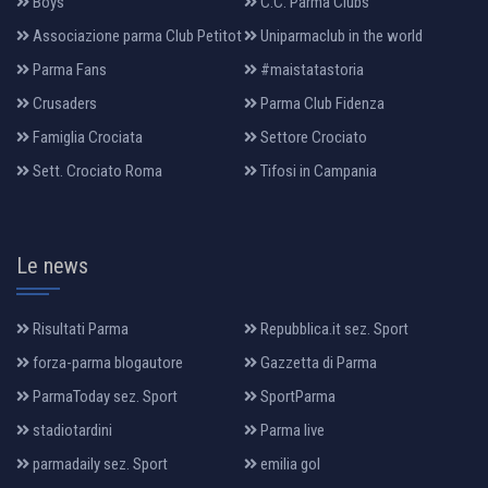
Boys
C.C. Parma Clubs
Associazione parma Club Petitot
Uniparmaclub in the world
Parma Fans
#maistatastoria
Crusaders
Parma Club Fidenza
Famiglia Crociata
Settore Crociato
Sett. Crociato Roma
Tifosi in Campania
Le news
Risultati Parma
Repubblica.it sez. Sport
forza-parma blogautore
Gazzetta di Parma
ParmaToday sez. Sport
SportParma
stadiotardini
Parma live
parmadaily sez. Sport
emilia gol