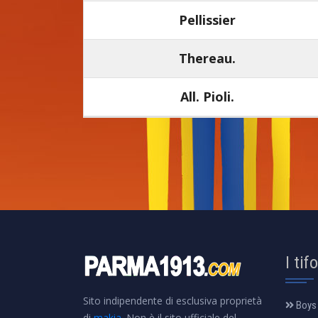
Pellissier
Thereau.
All. Pioli.
I tif
Sito indipendente di esclusiva proprietà
Boys
di
makia
. Non è il sito ufficiale del