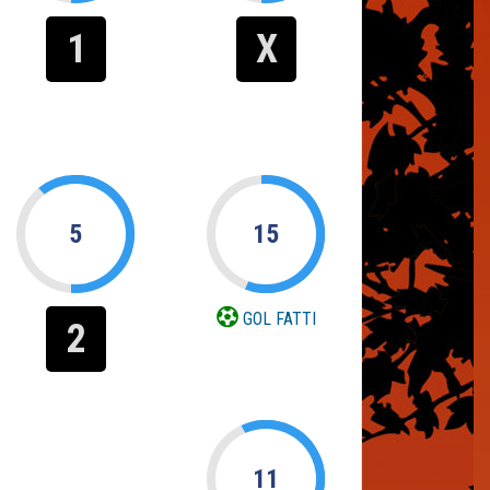
1
X
5
15
GOL FATTI
2
11