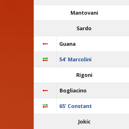
Mantovani
Sardo
Guana
54’ Marcolini
Rigoni
Bogliacino
65’ Constant
Jokic