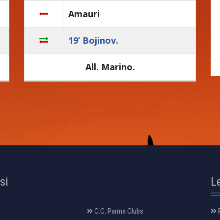
Amauri
19’ Bojinov.
All. Marino.
osi
L
C.C. Parma Clubs
R