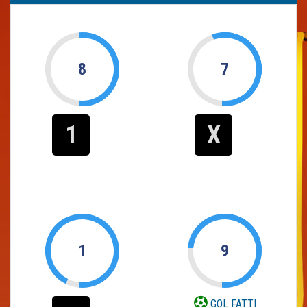
8
7
1
X
1
9
GOL FATTI