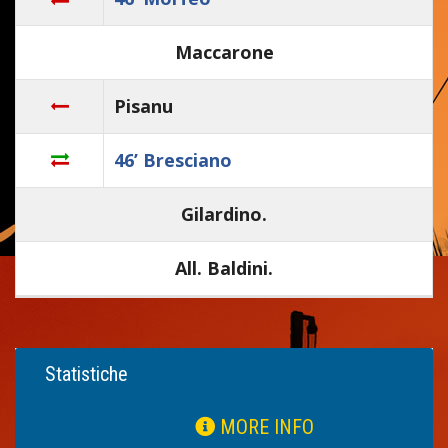
Maccarone
Pisanu
46’ Bresciano
Gilardino.
All. Baldini.
Statistiche
MORE INFO