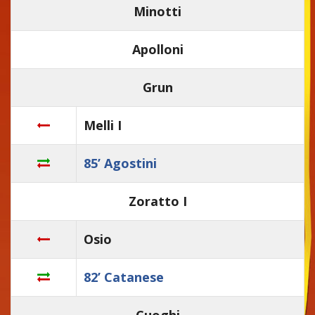
Minotti
Apolloni
Grun
Melli I
85’ Agostini
Zoratto I
Osio
82’ Catanese