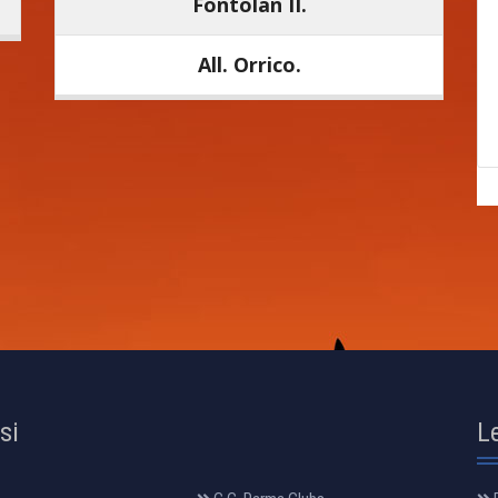
Fontolan II.
All. Orrico.
osi
L