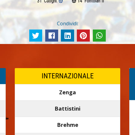
31’ Cuoghi.
14’ Fontolan II
Condividi:
INTERNAZIONALE
Zenga
Battistini
Brehme