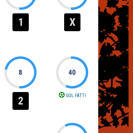
1
X
8
40
GOL FATTI
2