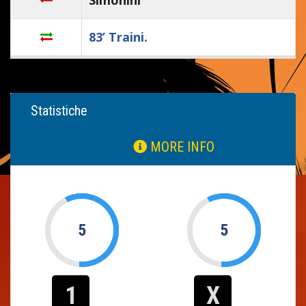
83’ Traini.
Statistiche
MORE INFO
5
5
1
X