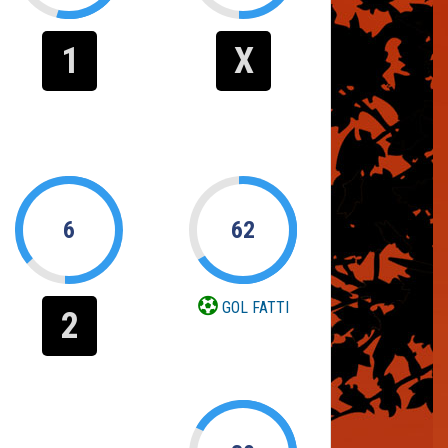
1
X
6
62
GOL FATTI
2