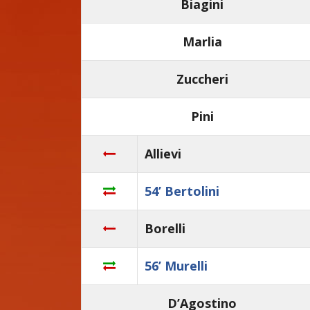
Biagini
Marlia
Zuccheri
Pini
Allievi
54’ Bertolini
Borelli
56’ Murelli
D’Agostino