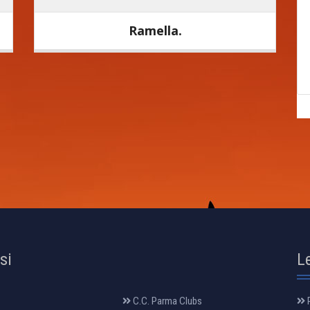
Ramella.
osi
L
C.C. Parma Clubs
R