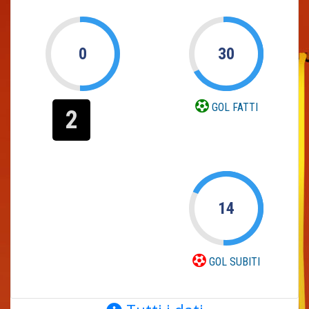
0
30
GOL FATTI
2
14
GOL SUBITI