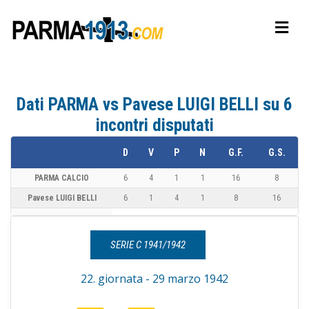
Dati PARMA vs Pavese LUIGI BELLI su 6
incontri disputati
D
V
P
N
G.F.
G.S.
PARMA CALCIO
6
4
1
1
16
8
Pavese LUIGI BELLI
6
1
4
1
8
16
SERIE C 1941/1942
22. giornata - 29 marzo 1942