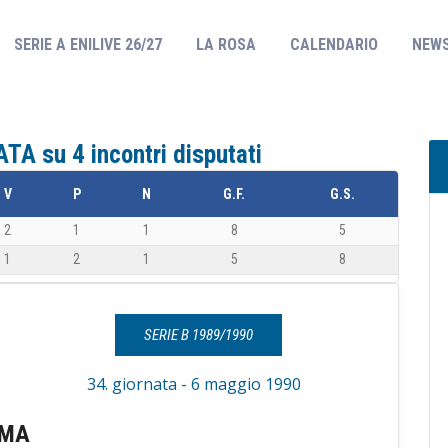
(CURRENT)
SERIE A ENILIVE 26/27
LA ROSA
CALENDARIO
NEW
TA su 4 incontri disputati
V
P
N
G.F.
G.S.
2
1
1
8
5
1
2
1
5
8
SERIE B 1989/1990
34. giornata - 6 maggio 1990
RMA