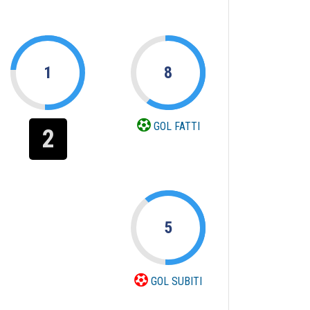
1
8
GOL FATTI
2
5
GOL SUBITI