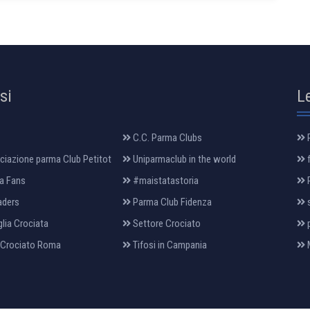
osi
L
C.C. Parma Clubs
R
iazione parma Club Petitot
Uniparmaclub in the world
f
a Fans
#maistatastoria
P
aders
Parma Club Fidenza
s
lia Crociata
Settore Crociato
p
 Crociato Roma
Tifosi in Campania