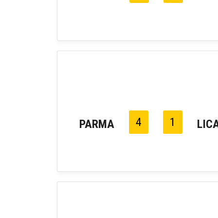
4
1
PARMA
LIC