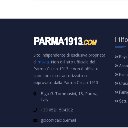
I tif
Sito indipendente di esclusiva proprietà
Boys
di
makia
. Non è il sito ufficiale del
Assoc
Parma Calcio 1913 e non è affiliato,
Parm
sponsorizzato, autorizzato o
approvato dalla Parma Calcio 1913
Crus
Famig
B.go G. Tommasini, 18, Parma,
Italy
Sett.
+39 0521 504382
gioco@calcio.email