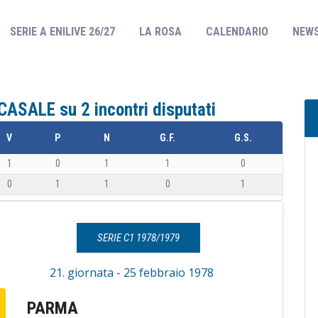
(CURRENT)
SERIE A ENILIVE 26/27
LA ROSA
CALENDARIO
NEW
ASALE su 2 incontri disputati
V
P
N
G.F.
G.S.
1
0
1
1
0
0
1
1
0
1
SERIE C1 1978/1979
21. giornata - 25 febbraio 1978
PARMA