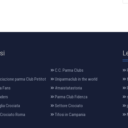
osi
L
C.C. Parma Clubs
R
iazione parma Club Petitot
Uniparmaclub in the world
f
a Fans
#maistatastoria
P
aders
Parma Club Fidenza
s
lia Crociata
Settore Crociato
p
 Crociato Roma
Tifosi in Campania