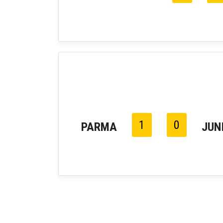
1
0
PARMA
JUN