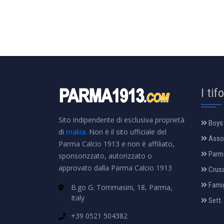
I tif
Sito indipendente di esclusiva proprietà
Boys
di
makia
. Non è il sito ufficiale del
Assoc
Parma Calcio 1913 e non è affiliato,
Parm
sponsorizzato, autorizzato o
approvato dalla Parma Calcio 1913
Crus
Famig
B.go G. Tommasini, 18, Parma,
Italy
Sett.
+39 0521 504382