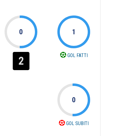
0
1
GOL FATTI
2
0
GOL SUBITI