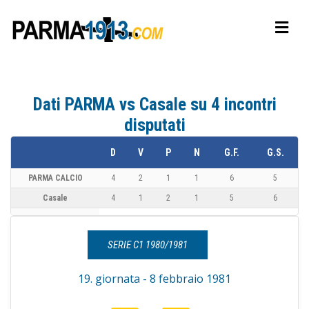
Dati PARMA vs Casale su 4 incontri
disputati
D
V
P
N
G.F.
G.S.
PARMA CALCIO
4
2
1
1
6
5
Casale
4
1
2
1
5
6
SERIE C1 1980/1981
19. giornata - 8 febbraio 1981