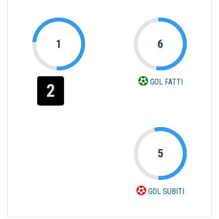
1
6
GOL FATTI
2
5
GOL SUBITI