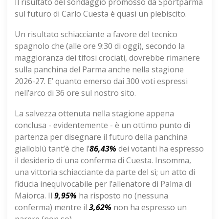
Il risultato del sondaggio promosso da Sportparma
sul futuro di Carlo Cuesta è quasi un plebiscito.
Un risultato schiacciante a favore del tecnico
spagnolo che (alle ore 9:30 di oggi), secondo la
maggioranza dei tifosi crociati, dovrebbe rimanere
sulla panchina del Parma anche nella stagione
2026-27. E’ quanto emerso dai 300 voti espressi
nell’arco di 36 ore sul nostro sito.
La salvezza ottenuta nella stagione appena
conclusa - evidentemente - è un ottimo punto di
partenza per disegnare il futuro della panchina
gialloblù tant’è che l’
86,43%
dei votanti ha espresso
il desiderio di una conferma di Cuesta. Insomma,
una vittoria schiacciante da parte del sì; un atto di
fiducia inequivocabile per l’allenatore di Palma di
Maiorca. Il
9,95%
ha risposto no (nessuna
conferma) mentre il
3,62%
non ha espresso un